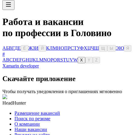
Работа и вакансии
по профессии в Головино
А
Б
В
Г
Д
Е
Ж
З
И
К
Л
М
Н
О
П
Р
С
Т
У
Ф
Х
Ц
Ч
Ш
Э
Ю
Ё
Й
Щ
Ы
Я
#
A
B
C
D
E
F
G
H
I
J
K
L
M
N
O
P
Q
R
S
T
U
V
W
X
Y
Z
Xamarin developer
Скачайте приложение
Чтобы получать уведомления о приглашениях мгновенно
HeadHunter
Размещение вакансий
Поиск по резюме
О компании
Наши вакансии
Реклама на сайте