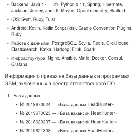
Backend:
Java 17 — 21, Python 3.11, Spring, Hibernate,
Jackson, Jersey, Junit 5, Maven, OpenTelemetry, Skaffold
IOS:
Swift, Ruby, Tuist
Android:
Kotlin, Kotlin Script (kts), Gradle Convention Plugins,
Ruby
Работа с данными:
PostgreSQL, Scylla, Redis, ClickHouse,
Elasticsearch, Kafka, Hadoop, Flink, Spark
Инфраструктура:
Nginx, Ansible, MinIo, Docker, Consul,
Grafana
Информация о правах на базы данных и программах
ЭВМ, включенных в реестр отечественного ПО
Базы данных
№ 2019670024 — «База данных HeadHunter»
№ 2019670023 — «База вакансий HeadHunter»
№ 2018620237 — «База вакансий HeadHunter»
№ 2015621803 — «База данных HeadHunter»