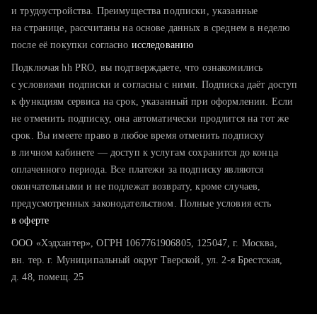
тратите много времени на поиск и вручную поднимаете
и трудоустройства. Преимущества подписки, указанные
резюме
на странице, рассчитаны на основе данных в среднем в неделю
после её покупки согласно
хотите сравнить себя с конкурентами и оценить шансы
исследованию
Подключая hh PRO, вы подтверждаете, что ознакомились
с условиями подписки и согласны с ними. Подписка даёт доступ
к функциям сервиса на срок, указанный при оформлении. Если
не отменить подписку, она автоматически продлится на тот же
срок. Вы имеете право в любое время отменить подписку
в личном кабинете — доступ к услугам сохранится до конца
оплаченного периода. Все платежи за подписку являются
окончательными и не подлежат возврату, кроме случаев,
предусмотренных законодательством. Полные условия есть
в оферте
ООО «Хэдхантер», ОГРН 1067761906805, 125047, г. Москва,
вн. тер. г. Муниципальный округ Тверской, ул. 2-я Брестская,
д. 48, помещ. 25